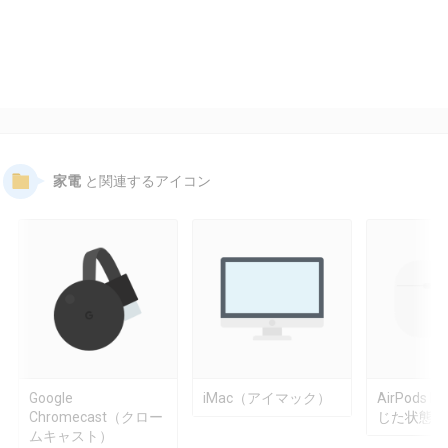
家電
と関連するアイコン
Google
iMac（アイマック）
AirPods 
Chromecast（クロー
じた状態）
ムキャスト）