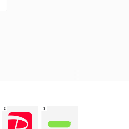
PayPayロゴ
LINE風 吹き出し
その他
その他
LINEロゴ
d払い/ドコモ払い
その他
その他