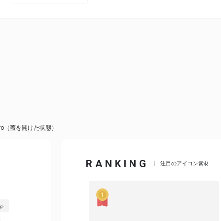
Google ロゴ（グーグル）
その他
s Pro（蓋を開けた状態）
RANKING
注目のアイコン素材
ゃ