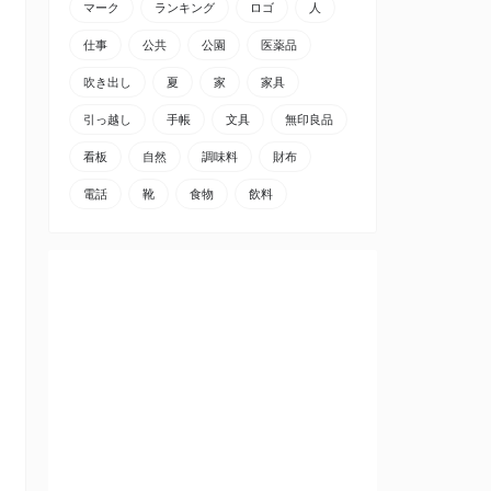
マーク
ランキング
ロゴ
人
仕事
公共
公園
医薬品
吹き出し
夏
家
家具
引っ越し
手帳
文具
無印良品
看板
自然
調味料
財布
電話
靴
食物
飲料