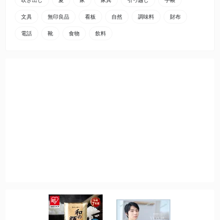
吹き出し
夏
家
家具
引っ越し
手帳
文具
無印良品
看板
自然
調味料
財布
電話
靴
食物
飲料