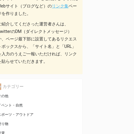
Webサイト（ブログなど）の
リンク集
ペー
ジを作りました。
ご紹介してくださった運営者さんは、
TwitterのDM（ダイレクトメッセージ）
か、ページ最下部に設置してあるリクエス
トボックスから、「サイト名」と「URL」
を入力のうえご一報いただければ、リンク
を貼らせていただきます。
カテゴリー
その他
イベント・自然
スポーツ・アウトドア
乗り物
家電