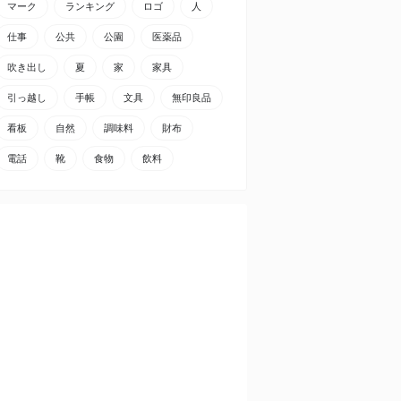
マーク
ランキング
ロゴ
人
仕事
公共
公園
医薬品
吹き出し
夏
家
家具
引っ越し
手帳
文具
無印良品
看板
自然
調味料
財布
電話
靴
食物
飲料