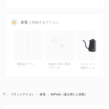
家電
と関連するアイコン
電動歯ブラシ
Apple USB-C電源
バルミューダ風
アダプタ
電気ケトル
フラットアイコン
家電
AirPods（蓋を閉じた状態）